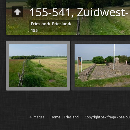
155-541, Zuidwest-
Friesland
»
Friesland
»
155
4 images ·
Home
|
Friesland
·
Copyright Saxifraga - See o